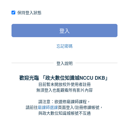
保持登入狀態
登入
忘記密碼
登入說明
歡迎光臨 「政大數位知識城NCCU DKB」
目前暫未開放校外使用者註冊
無須登入也能觀看所有影片內容
請注意：欲選修磨課師課程，
請前往
磨課師選課
頁面登入/註冊修課帳號，
與政大數位知識城帳號不互通