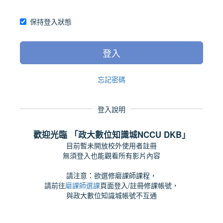
保持登入狀態
登入
忘記密碼
登入說明
歡迎光臨 「政大數位知識城NCCU DKB」
目前暫未開放校外使用者註冊
無須登入也能觀看所有影片內容
請注意：欲選修磨課師課程，
請前往
磨課師選課
頁面登入/註冊修課帳號，
與政大數位知識城帳號不互通