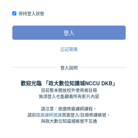
保持登入狀態
登入
忘記密碼
登入說明
歡迎光臨 「政大數位知識城NCCU DKB」
目前暫未開放校外使用者註冊
無須登入也能觀看所有影片內容
請注意：欲選修磨課師課程，
請前往
磨課師選課
頁面登入/註冊修課帳號，
與政大數位知識城帳號不互通