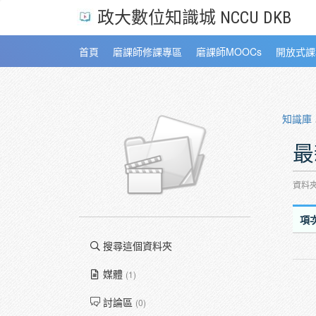
政大數位知識城 NCCU DKB
首頁
磨課師修課專區
磨課師MOOCs
開放式課
知識庫
最
資料
項
搜尋這個資料夾
媒體
(1)
討論區
(0)