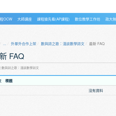
程OCW
大師講座
課程搶先看(AP課程)
數位教學工作坊
政大
...
外單外合作上架
數與詩之歌：淺談數學詩文
最新 FAQ
新 FAQ
夾:數與詩之歌：淺談數學詩文
次
標題
沒有資料