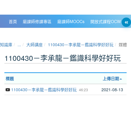
政大數位知識城 NCCU DKB
首頁
磨課師修課專區
磨課師MOOCs
開放式課程OCW
大
知識庫
...
大師講座
1100430－李承龍－鑑識科學好好玩
媒體
1100430－李承龍－鑑識科學好好玩
標題
上傳日期
1100430－李承龍－鑑識科學好好玩
2021-08-13
46:23