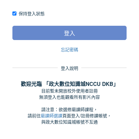
保持登入狀態
登入
忘記密碼
登入說明
歡迎光臨 「政大數位知識城NCCU DKB」
目前暫未開放校外使用者註冊
無須登入也能觀看所有影片內容
請注意：欲選修磨課師課程，
請前往
磨課師選課
頁面登入/註冊修課帳號，
與政大數位知識城帳號不互通