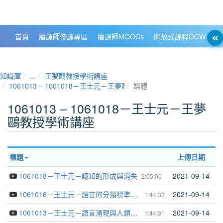
政大數位知識城 NCCU DKB
首頁
磨課師修課專區
磨課師MOOCs
開放式課程OCW
大
知識庫
...
王夢鷗教授學術講座
1061013 ‒ 1061018－王士元－王夢鷗教授學術講座
媒體
1061013 ‒ 1061018－王士元－王夢
鷗教授學術講座
標題
上傳日期
1061018－王士元－認知的形成與消失
2021-09-14
2:05:00
1061016－王士元－語言的分類標準及多樣性
2021-09-14
1:44:33
1061013－王士元－語言湧現與人類演化
2021-09-14
1:44:31