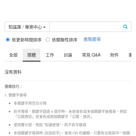
政大數位知識城 NCCU DKB
知識庫 / 專案中心
進階選項
依更新時間排序
依關聯性排序
全部
媒體
工作
討論
常見 Q&A
附件
事
沒有資料
搜尋技巧：
1. 關鍵字搜尋
多關鍵字用空白分隔
拆字搜尋，關鍵字超過 4 個字時，系統會拆成多個關鍵字後搜尋，例如
「公開資訊」就會拆成兩個關鍵字「公開、資訊」
使用雙引號，例如 "知識管理"，則不拆字搜尋
多個關鍵字搜尋時 (包括拆字)，會用 OR 的邏輯，只要有出現其中一個關