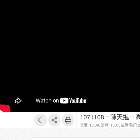
1071108－陳天進－高等
長度: 15:09,
瀏覽: 1507,
最近修訂: 20