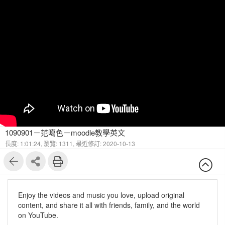
1090901－范噶色－moodle教學英文
長度: 1:01:24,
瀏覽: 1311,
最近修訂: 2020-10-13
Enjoy the videos and music you love, upload original
content, and share it all with friends, family, and the world
on YouTube.