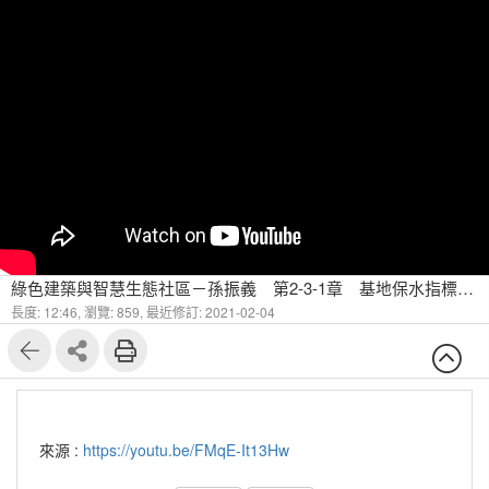
綠色建築與智慧生態社區－孫振義 第2-3-1章 基地保水指標評估要項與使用情形說明(一)
長度: 12:46,
瀏覽: 859,
最近修訂: 2021-02-04
來源 :
https://youtu.be/FMqE-It13Hw