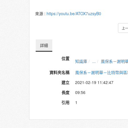
來源 :
https://youtu.be/ATOX7uzsyB0
上
詳細
位置
知識庫
...
風保系－謝明
資料夾名稱
風保系－謝明華－比特幣與區
建立
2021-02-19 11:42:47
長度
09:56
引用
1