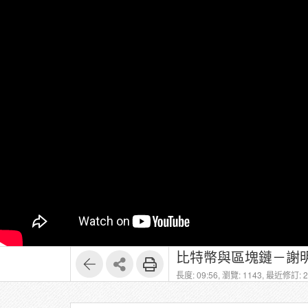
比特幣與區塊鏈－謝明華 第6
長度: 09:56,
瀏覽: 1143,
最近修訂: 20