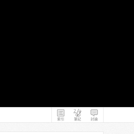
索引
筆記
討論