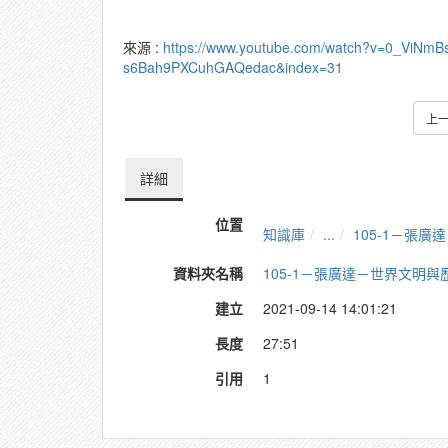
來源 :
https://www.youtube.com/watch?v=0_ViNmB
s6Bah9PXCuhGAQedac&index=31
上
詳細
位置
知識庫
...
105-1－張
資料夾名稱
105-1－張廣達－世界文明與
建立
2021-09-14 14:01:21
長度
27:51
引用
1