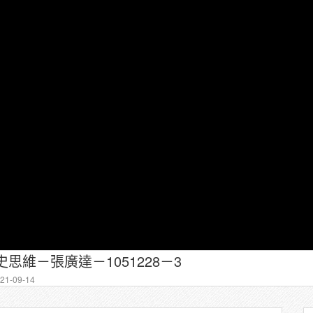
史思維－張廣達－1051228－3
1-09-14