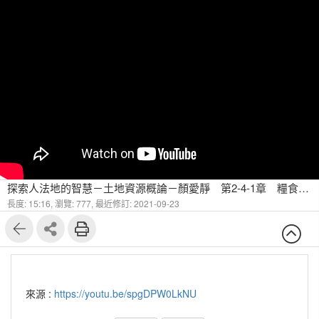
探索人法地的智慧－土地資源概論－顏愛靜 第2-4-1章 糧食資源與農業用地開發 農業政策與土地改革(一)
長度: 15:16,
瀏覽: 777,
最近修訂: 2021-09-23
來源 :
https://youtu.be/spgDPW0LkNU