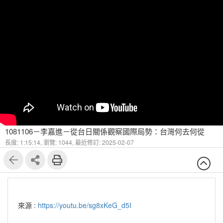
1081106－李嘉進－從台日關係觀察國際局勢：台灣何去何從
長度: 1:15:14,
瀏覽: 1044,
最近修訂: 2025-02-07
來源 :
https://youtu.be/sg8xKeG_d5I