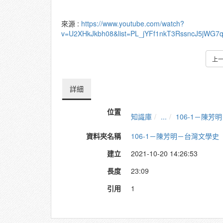
來源 :
https://www.youtube.com/watch?
v=U2XHkJkbh08&list=PL_jYFf1nkT3RssncJ5jWG7
上
詳細
位置
知識庫
...
106-1－陳
資料夾名稱
106-1－陳芳明－台灣文學史
建立
2021-10-20 14:26:53
長度
23:09
引用
1