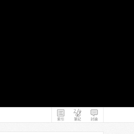
索引
筆記
討論