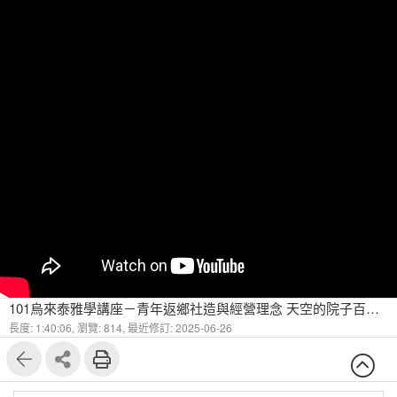
101烏來泰雅學講座－青年返鄉社造與經營理念 天空的院子百年相遇在竹山－4
長度: 1:40:06,
瀏覽: 814,
最近修訂: 2025-06-26