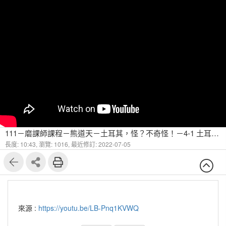
111－磨課師課程－熊道天－土耳其，怪？不奇怪！－4-1 土耳其手工地毯與銅刻藝術
長度: 10:43,
瀏覽: 1016,
最近修訂: 2022-07-05
來源 :
https://youtu.be/LB-Pnq1KVWQ