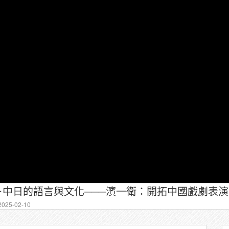
見敬－中日的語言與文化───濱一衛：開拓中國戲劇表
025-02-10