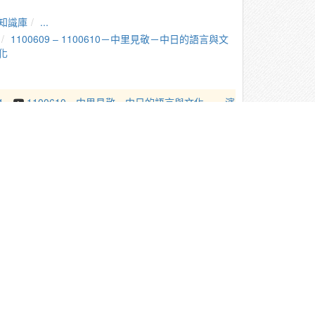
知識庫
...
1100609 ‒ 1100610－中里見敬－中日的語言與文
化
1.
1100610－中里見敬－中日的語言與文化───濱
一衛：開拓中國戲劇表演史研究的先驅
2.
1100609－中里見敬－中日的語言與文化───近
四十年日本的漢語教學