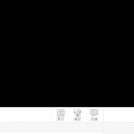
索引
筆記
討論