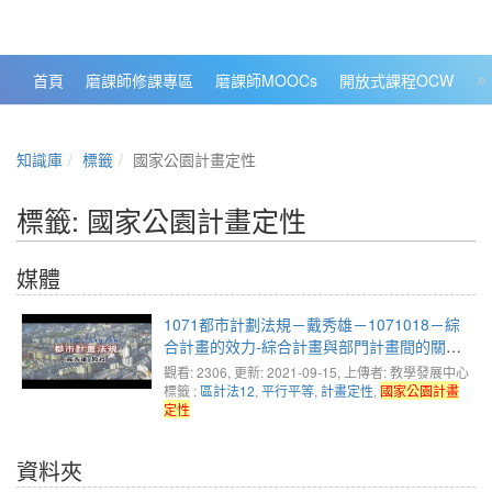
政大數位知識城 NCCU DKB
首頁
磨課師修課專區
磨課師MOOCs
開放式課程OCW
大
知識庫
標籤
國家公園計畫定性
標籤: 國家公園計畫定性
媒體
1071都市計劃法規－戴秀雄－1071018－綜
合計畫的效力-綜合計畫與部門計畫間的關係
(1)
觀看: 2306
, 更新: 2021-09-15,
上傳者: 教學發展中心
標籤 :
區計法12
,
平行平等
,
計畫定性
,
國家公園計畫
定性
資料夾