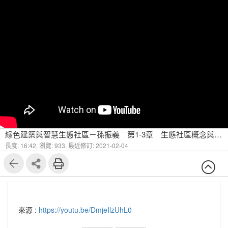
綠色建築與智慧生態社區－孫振義 第1-3章 生態社區概念與推廣情形說明
長度: 16:42,
瀏覽: 933,
最近修訂: 2021-02-04
來源 :
https://youtu.be/DmjeIlzUhL0