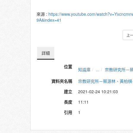
來源 :
https://www.youtube.com/watch?v=Yxcncm
9A&index=41
上
詳細
位置
知識庫
...
宗教研究所－
資料夾名稱
宗教研究所－蔡源林、黃柏棋
建立
2021-02-24 10:21:03
長度
11:11
引用
1