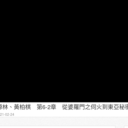
林、黃柏棋 第6-2章 從婆羅門之伺火到東亞秘密
1-02-24