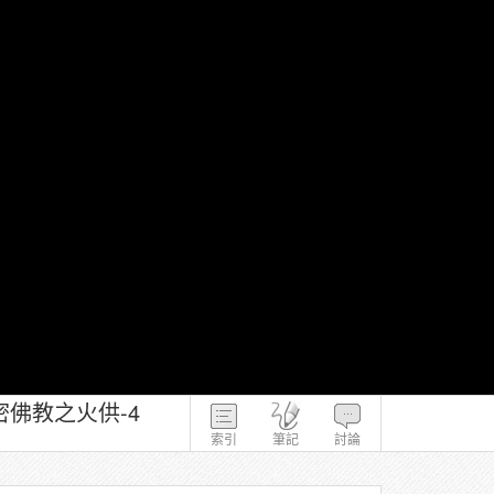
佛教之火供-4
索引
筆記
討論