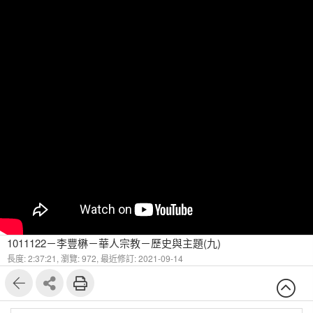
1011122－李豐楙－華人宗教－歷史與主題(九)
長度: 2:37:21,
瀏覽: 972,
最近修訂: 2021-09-14