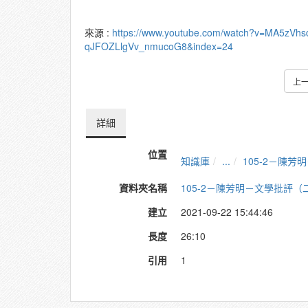
來源 :
https://www.youtube.com/watch?v=MA5zVhs
qJFOZLlgVv_nmucoG8&index=24
上
詳細
位置
知識庫
...
105-2－陳
資料夾名稱
105-2－陳芳明－文學批評（
建立
2021-09-22 15:44:46
長度
26:10
引用
1