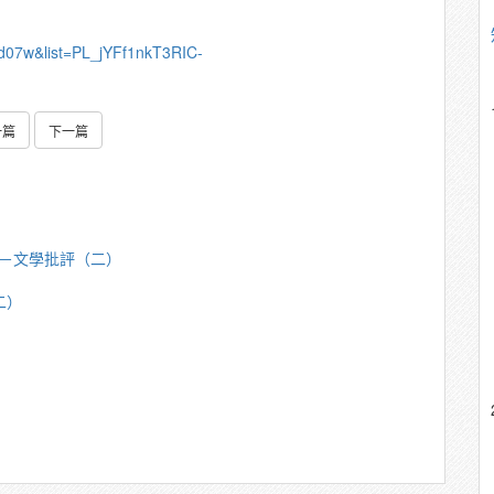
d07w&list=PL_jYFf1nkT3RIC-
一篇
下一篇
芳明－文學批評（二）
二）