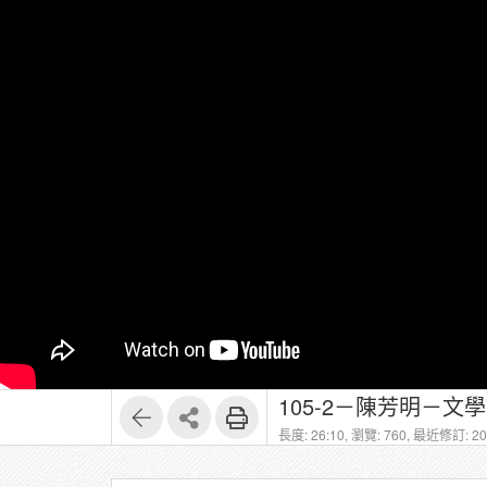
105-2－陳芳明－文學批評
長度: 26:10,
瀏覽: 760,
最近修訂: 202