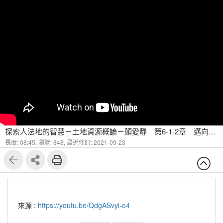
探索人法地的智慧－土地資源概論－顏愛靜 第6-1-2章 邁向環境永續的土地資源利用 經濟財、資源與經濟體系(二)
長度: 08:45,
瀏覽: 848,
最近修訂: 2021-09-23
來源 :
https://youtu.be/QdgASvyl-o4