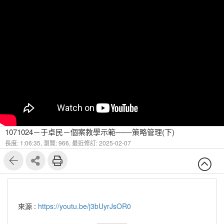
1071024－于卓民－個案教學示範───策略管理(下)
長度: 1:06:35,
瀏覽: 966,
最近修訂: 2025-02-07
來源 :
https://youtu.be/j3bUyrJsOR0