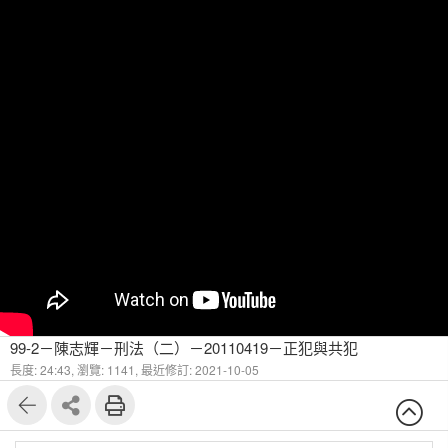
99-2－陳志輝－刑法（二）－20110419－正犯與共犯
長度: 24:43,
瀏覽: 1141,
最近修訂: 2021-10-05