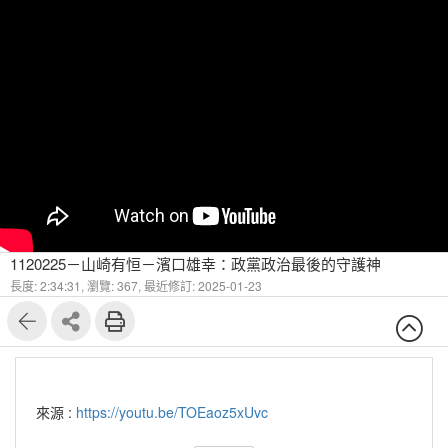
1120225－山崎有恒－濱口雄幸：政黨政治最後的守護神
長度: 2:34:31,
瀏覽: 367,
最近修訂: 2025-01-23
來源 :
https://youtu.be/TOEaoz5xUvc