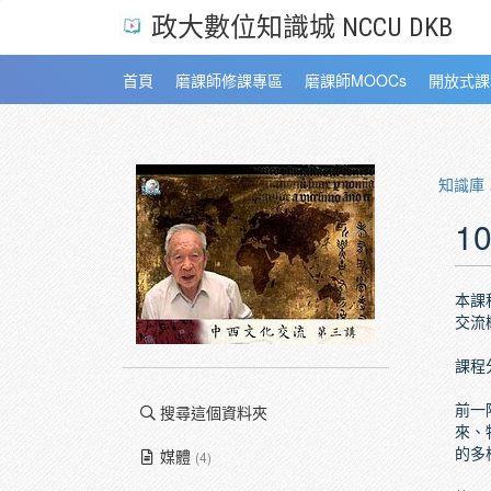
政大數位知識城 NCCU DKB
首頁
磨課師修課專區
磨課師MOOCs
開放式課
知識庫
1
本課
交流
課程
前一
搜尋這個資料夾
來、
的多樣
媒體
(4)