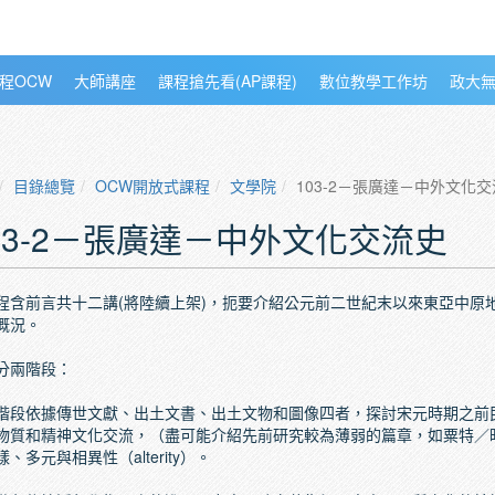
程OCW
大師講座
課程搶先看(AP課程)
數位教學工作坊
政大
目錄總覽
OCW開放式課程
文學院
103-2－張廣達－中外文化
03-2－張廣達－中外文化交流史
程含前言共十二講(將陸續上架)，扼要介紹公元前二世紀末以來東亞中原
概況。
分兩階段：
階段依據傳世文獻、出土文書、出土文物和圖像四者，探討宋元時期之前
物質和精神文化交流，（盡可能介紹先前研究較為薄弱的篇章，如粟特／
、多元與相異性（alterity）。