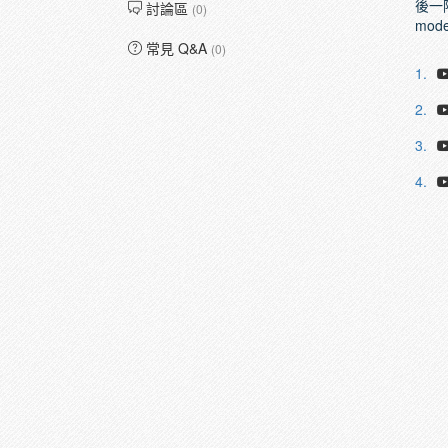
後一
討論區
(0)
mo
常見 Q&A
(0)
1.
2.
3.
4.