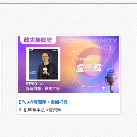
EP80拆解問題，揪團打怪
ft. 凱擘董事長 #盧榮輝