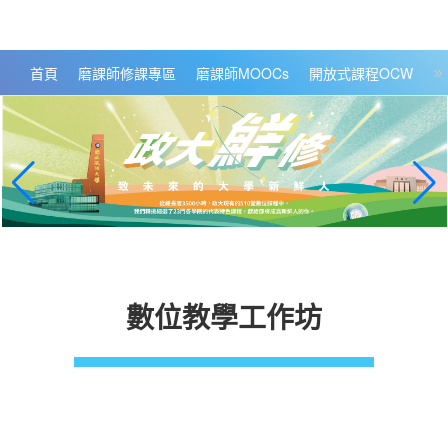
政大數位知識城 NCCU DKB
首頁
磨課師修課專區
磨課師MOOCs
開放式課程OCW
大
數位教學工作坊