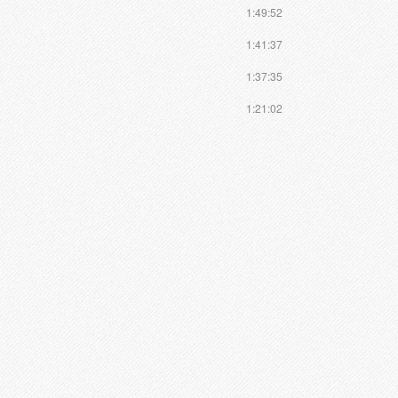
1:49:52
1:41:37
1:37:35
1:21:02