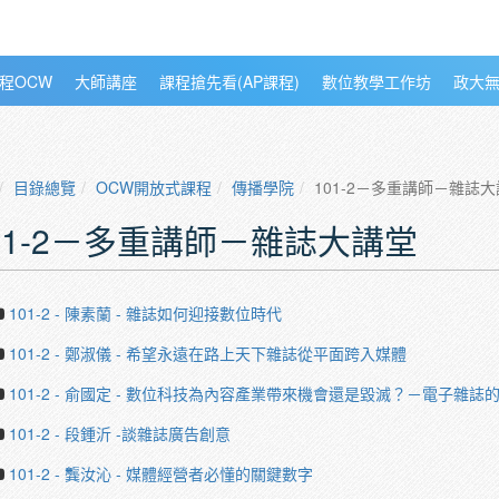
程OCW
大師講座
課程搶先看(AP課程)
數位教學工作坊
政大
目錄總覽
OCW開放式課程
傳播學院
101-2－多重講師－雜誌
01-2－多重講師－雜誌大講堂
101-2 - 陳素蘭 - 雜誌如何迎接數位時代
101-2 - 鄭淑儀 - 希望永遠在路上天下雜誌從平面跨入媒體
101-2 - 俞國定 - 數位科技為內容產業帶來機會還是毀滅？－電子雜誌
101-2 - 段鍾沂 -談雜誌廣告創意
101-2 - 龔汝沁 - 媒體經營者必懂的關鍵數字