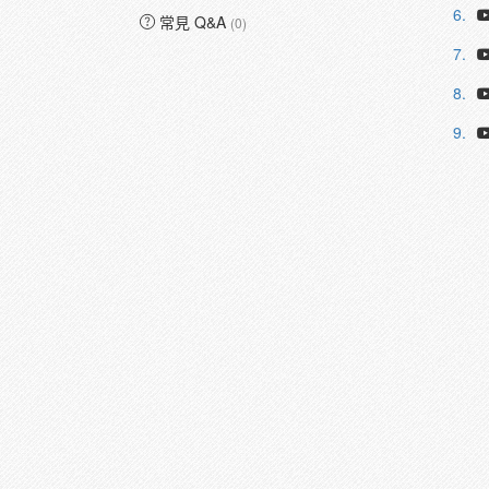
6.
常見 Q&A
(0)
7.
8.
9.