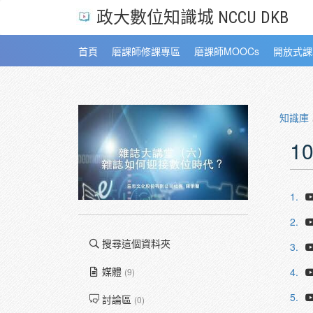
政大數位知識城 NCCU DKB
首頁
磨課師修課專區
磨課師MOOCs
開放式課
知識庫
1
1.
2.
搜尋這個資料夾
3.
媒體
4.
(9)
5.
討論區
(0)