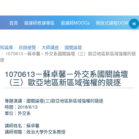
政大數位知識城 NCCU DKB
首頁
磨課師修課專區
磨課師MOOCs
開放式課程OCW
大
知識庫
目錄總覽
大師講座
國關論壇
1070613－蘇卓馨－外交系國關論壇（三）歐亞地區新區域強權的競
逐
1070613－蘇卓馨－外交系國關論壇
（三）歐亞地區新區域強權的競逐
專題演講：國關論壇(三)歐亞地區新區域強權的競逐
時間：2018/6/13
單位：外交系
講師姓名：蘇卓馨
講師現職：政治大學外交系教授