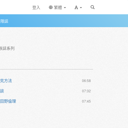
登入
繁體
無限誌
族誌系列
研究方法
06:58
訪談
07:32
與田野倫理
07:45