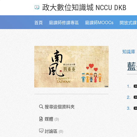
政大數位知識城 NCCU DKB
首頁
磨課師修課專區
磨課師MOOCs
開放式課
知識庫
藍
1.
2.
搜尋這個資料夾
3.
媒體
(3)
討論區
(0)