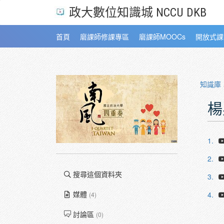
政大數位知識城 NCCU DKB
首頁
磨課師修課專區
磨課師MOOCs
開放式課
知識庫
楊
1.
2.
搜尋這個資料夾
3.
媒體
4.
(4)
討論區
(0)