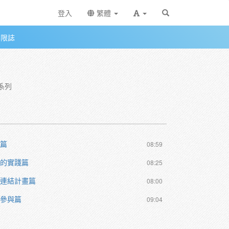
登入
繁體
無限誌
系列
體篇
08:59
體的實踐篇
08:25
訊連結計畫篇
08:00
的參與篇
09:04