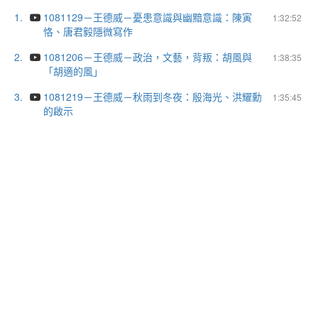
1.
1081129－王德威－憂患意識與幽黯意識：陳寅
1:32:52
恪、唐君毅隱微寫作
2.
1081206－王德威－政治，文藝，背叛：胡風與
1:38:35
「胡適的風」
3.
1081219－王德威－秋雨到冬夜：殷海光、洪耀勳
1:35:45
的啟示