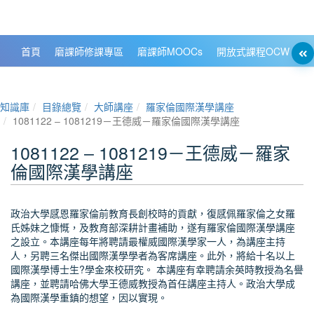
政大數位知識城 NCCU DKB
首頁
磨課師修課專區
磨課師MOOCs
開放式課程OCW
大
知識庫
目錄總覽
大師講座
羅家倫國際漢學講座
1081122 ‒ 1081219－王德威－羅家倫國際漢學講座
1081122 ‒ 1081219－王德威－羅家
倫國際漢學講座
政治大學感恩羅家倫前教育長創校時的貢獻，復感佩羅家倫之女羅
氏姊妹之慷慨，及教育部深耕計畫補助，遂有羅家倫國際漢學講座
之設立。本講座每年將聘請最權威國際漢學家一人，為講座主持
人，另聘三名傑出國際漢學學者為客席講座。此外，將給十名以上
國際漢學博士生?學金來校研究。 本講座有幸聘請余英時教授為名譽
講座，並聘請哈佛大學王德威教授為首任講座主持人。政治大學成
為國際漢學重鎮的想望，因以實現。