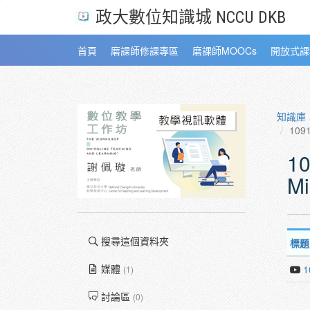
政大數位知識城 NCCU DKB
首頁
磨課師修課專區
磨課師MOOCs
開放式課
知識庫
109
1
M
搜尋這個資料夾
標題
媒體
1
(1)
討論區
(0)