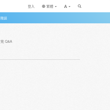
登入
繁體
無限誌
見 Q&A