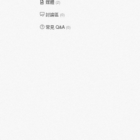
媒體
(2)
討論區
(0)
常見 Q&A
(0)