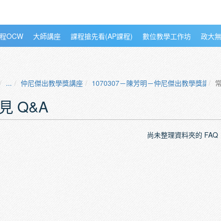
程OCW
大師講座
課程搶先看(AP課程)
數位教學工作坊
政大
...
仲尼傑出教學獎講座
1070307－陳芳明－仲尼傑出教學獎講座
常
見 Q&A
尚未整理資料夾的 FAQ