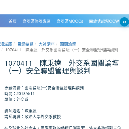
政大數位知識城 NCCU DKB
首頁
磨課師修課專區
磨課師MOOCs
開放式課程OCW
大
知識庫
目錄總覽
大師講座
國關論壇
1070411－陳秉逵－外交系國關論壇（一）安全聯盟管理與談判
1070411－陳秉逵－外交系國關論壇
（一）安全聯盟管理與談判
專題演講：國關論壇(一)安全聯盟管理與談判
時間：2018/4/11
單位：外交系
講師姓名：陳秉逵
講師現職：政治大學外交系教授
在全球化的社會中，國際事務的參與日漸重要，外交系邀請到三位