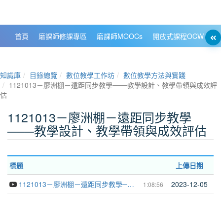
政大數位知識城 NCCU DKB
首頁
磨課師修課專區
磨課師MOOCs
開放式課程OCW
大
知識庫
目錄總覽
數位教學工作坊
數位教學方法與實踐
1121013－廖洲棚－遠距同步教學───教學設計、教學帶領與成效評
估
1121013－廖洲棚－遠距同步教學
───教學設計、教學帶領與成效評估
標題
上傳日期
1121013－廖洲棚－遠距同步教學───教學設計、教學帶領與成效評估
2023-12-05
1:08:56