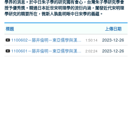
學界的消息。於中日朱子學的研究獨有會心，台灣朱子學研究學會
授予優秀獎。精通日本近世宋明理學的流衍内涵，闡發近代宋明理
學研究的精要所在，微斯人孰能明晰中日宋學的義藴。
標題
上傳日期
1100602－藤井倫明－東亞儒學與漢文學───日本近代的宋明理學研究
2023-12-26
1:50:14
1100601－藤井倫明－東亞儒學與漢文學───日本近世的宋明理學研究
2023-12-26
2:02:24