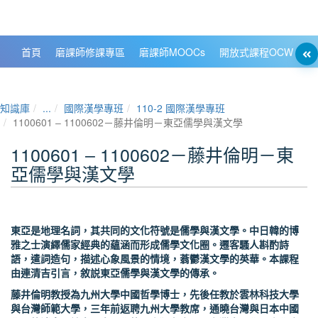
政大數位知識城 NCCU DKB
首頁
磨課師修課專區
磨課師MOOCs
開放式課程OCW
大
知識庫
...
國際漢學專班
110-2 國際漢學專班
1100601 ‒ 1100602－藤井倫明－東亞儒學與漢文學
1100601 ‒ 1100602－藤井倫明－東
亞儒學與漢文學
東亞是地理名詞，其共同的文化符號是儒學與漢文學。中日韓的博
雅之士演繹儒家經典的蘊涵而形成儒學文化圈。遷客騷人斟酌詩
語，遣詞造句，描述心象風景的情境，蓊鬱漢文學的英華。本課程
由連清吉引言，敘説東亞儒學與漢文學的傳承。
藤井倫明教授為九州大學中國哲學博士，先後任教於雲林科技大學
與台灣師範大學，三年前返聘九州大學教席，通曉台灣與日本中國