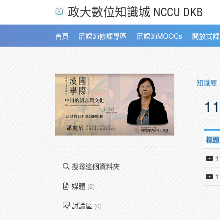
政大數位知識城 NCCU DKB
首頁
磨課師修課專區
磨課師MOOCs
開放式課
知識庫
1
標題
搜尋這個資料夾
媒體
(2)
討論區
(0)