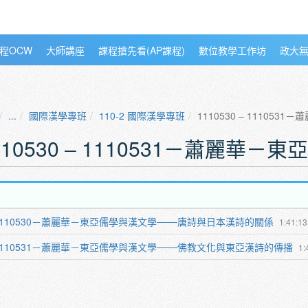
程OCW
大師講座
課程搶先看(AP課程)
數位教學工作坊
政大
...
國際漢學專班
110-2 國際漢學專班
1110530 ‒ 11105
110530 ‒ 1110531－蕭麗華
1110530－蕭麗華－東亞儒學與漢文學───唐詩與日本漢詩的關係
1:41:13
1110531－蕭麗華－東亞儒學與漢文學───佛教文化與東亞漢詩的傳播
1: