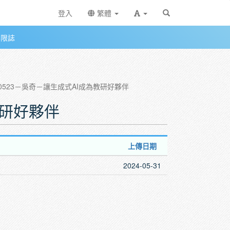
登入
繁體
無限誌
30523－吳奇－讓生成式AI成為教研好夥伴
教研好夥伴
上傳日期
2024-05-31