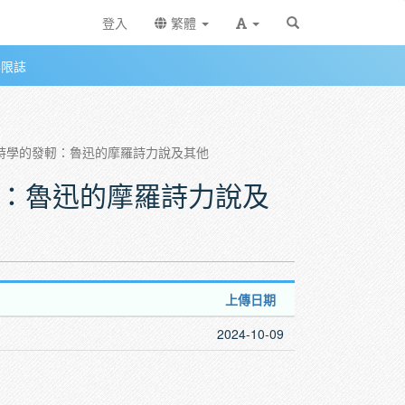
登入
繁體
無限誌
現代詩學的發軔：魯迅的摩羅詩力說及其他
發軔：魯迅的摩羅詩力說及
上傳日期
2024-10-09