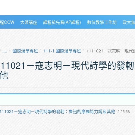
程OCW
大師講座
課程搶先看(AP課程)
數位教學工作坊
政大
...
國際漢學專班
111-1 國際漢學專班
1111021－寇志明－
111021－寇志明－現代詩學的
他
1111021－寇志明－現代詩學的發軔：魯迅的摩羅詩力說及其他
2:25:58