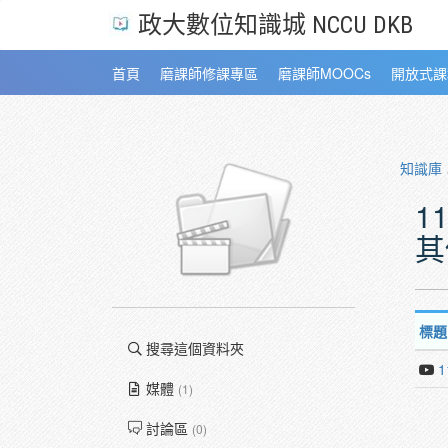
政大數位知識城 NCCU DKB
首頁
磨課師修課專區
磨課師MOOCs
開放式課
知識庫
1
其
標題
搜尋這個資料夾
媒體
(1)
討論區
(0)