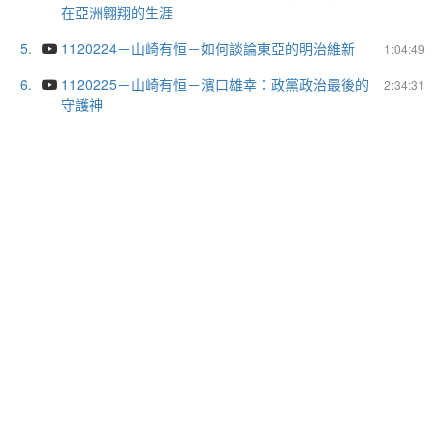
在亞洲翱翔的生涯
5.
1120224－山崎有恒－如何談論東亞的明治維新
1:04:49
6.
1120225－山崎有恒－濱口雄幸：政黨政治最後的
2:34:31
守護神