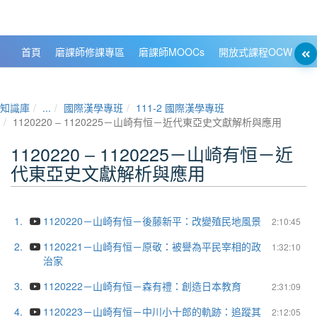
政大數位知識城 NCCU DKB
首頁
磨課師修課專區
磨課師MOOCs
開放式課程OCW
大
知識庫
...
國際漢學專班
111-2 國際漢學專班
1120220 ‒ 1120225－山崎有恒－近代東亞史文獻解析與應用
1120220 ‒ 1120225－山崎有恒－近
代東亞史文獻解析與應用
1.
1120220－山崎有恒－後藤新平：改變殖民地風景
2:10:45
2.
1120221－山崎有恒－原敬：被譽為平民宰相的政
1:32:10
治家
3.
1120222－山崎有恒－森有禮：創造日本教育
2:31:09
4.
1120223－山崎有恒－中川小十郎的軌跡：追蹤其
2:12:05