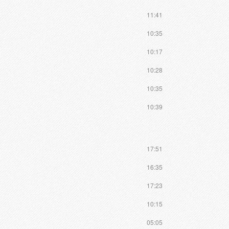
11:41
10:35
10:17
10:28
10:35
10:39
17:51
16:35
17:23
10:15
05:05