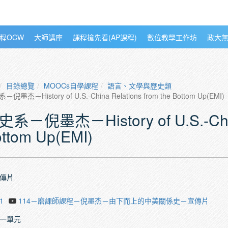
程OCW
大師講座
課程搶先看(AP課程)
數位教學工作坊
政大
目錄總覽
MOOCs自學課程
語言、文學與歷史類
倪墨杰－History of U.S.-China Relations from the Bottom Up(EMI)
系－倪墨杰－History of U.S.-China
ttom Up(EMI)
傳片
1
114－磨課師課程－倪墨杰－由下而上的中美關係史－宣傳片
一單元