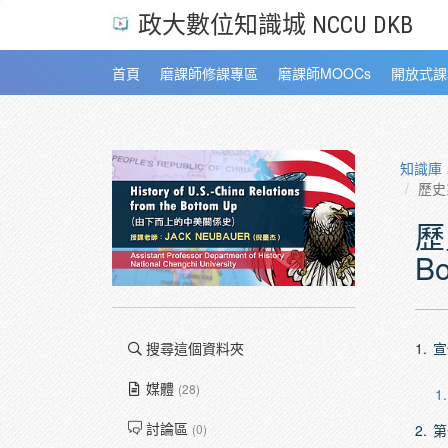
政大數位知識城 NCCU DKB
首頁
磨課師修課專區
磨課師MOOCs
開放式課
知識庫
歷史系－
歷史
Bo
1.
宣
搜尋這個資料夾
媒體
(28)
1.
討論區
2.
第
(0)