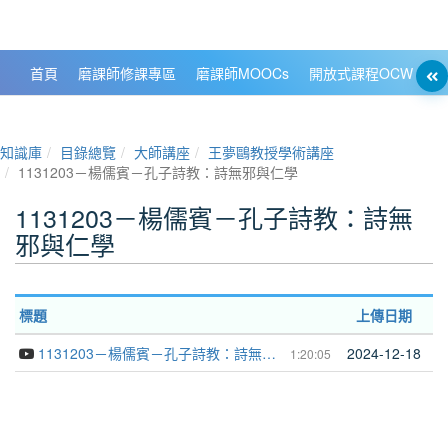
政大數位知識城 NCCU DKB
首頁
磨課師修課專區
磨課師MOOCs
開放式課程OCW
大
知識庫
目錄總覽
大師講座
王夢鷗教授學術講座
1131203－楊儒賓－孔子詩教：詩無邪與仁學
1131203－楊儒賓－孔子詩教：詩無
邪與仁學
標題
上傳日期
1131203－楊儒賓－孔子詩教：詩無邪與仁學
2024-12-18
1:20:05