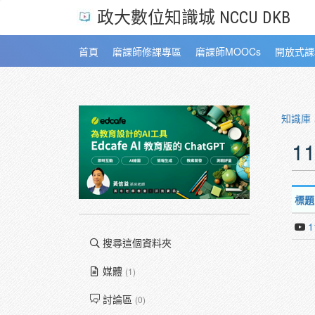
政大數位知識城 NCCU DKB
首頁
磨課師修課專區
磨課師MOOCs
開放式課
知識庫
1
標題
1
搜尋這個資料夾
媒體
(1)
討論區
(0)