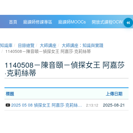
政大數位知識城 NCCU DKB
首頁
磨課師修課專區
磨課師MOOCs
開放式課程OCW
大
知識庫
目錄總覽
大師講座
大師講座：知識與實踐
1140508－陳音頤－偵探女王 阿嘉莎·克莉絲蒂
1140508－陳音頤－偵探女王 阿嘉莎
·克莉絲蒂
標題
上傳日期
2025 05 08 偵探女王 阿嘉莎·克莉絲蒂 陳音頤
2025-08-21
2:13:12